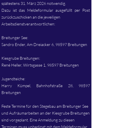
spätestens 31. März 2026 notwendig.
Dazu ist das Meldeformular ausgefüllt per Post
zurückzuschicken an die jeweiligen
Arbeitsdienstverantwortlichen:
Breitunger See:
Sandro Ender, Am Dreiacker 6, 98597 Breitungen
Kiesgrube Breitungen:
René Heller, Wirtsgasse 1, 98597 Breitungen
Jugendteiche:
Harry Kümpel, Bahnhofstraße 28, 98597
Breitungen
Feste Termine für den Stegebau am Breitunger See
und Aufräumarbeiten an der Kiesgrube Breitungen
sind vorgeplant. Eine Anmeldung zu diesen
Terminen muss unbedingt mit dem Meldeformular