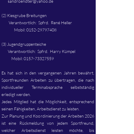
sandroendter@yahoo.de
(2) Kiesgrube Breitungen
Verantwortlich: Spfrd. René Heller
Mobil:
0152-29797408
(3) Jugendgruppenteiche
Verantwortlich: Spfrd. Harry Kümpel
Mobil:
0157-73327559
Es hat sich in den vergangenen Jahren bewährt,
Sportfreunden Arbeiten zu übertragen, die nach
individueller Terminabsprache selbstständig
erledigt werden.
Jedes Mitglied hat die Möglichkeit, entsprechend
seinen Fähigkeiten, Arbeitsdienst zu leisten.
Zur Planung und Koordinierung der Arbeiten 2026
ist eine Rückmeldung von jedem Sportfreund,
welcher Arbeitsdienst leisten möchte, bis