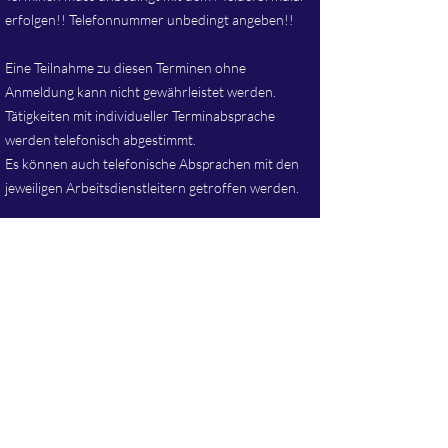
erfolgen!! Telefonnummer unbedingt angeben!!
Eine Teilnahme zu diesen Terminen ohne
Anmeldung kann nicht gewährleistet werden.
Tätigkeiten mit individueller Terminabsprache
werden telefonisch abgestimmt.
Es können auch telefonische Absprachen mit den
jeweiligen Arbeitsdienstleitern getroffen werden.
Breitunger See:
Treffpunkt jeweils 08.00 Uhr am Anglerheim
Breitunger See
11.04. / 18.04. / 25.04. / 02.05. / 09.05. / 16.05.
Breitunger Kiesgrube:
Treffpunkt jeweils 08.00 Uhr am Anglerheim
Kiesgrube
11.04. / 18.04. / 25.04. / 02.05. / 09.05. / 16.05.